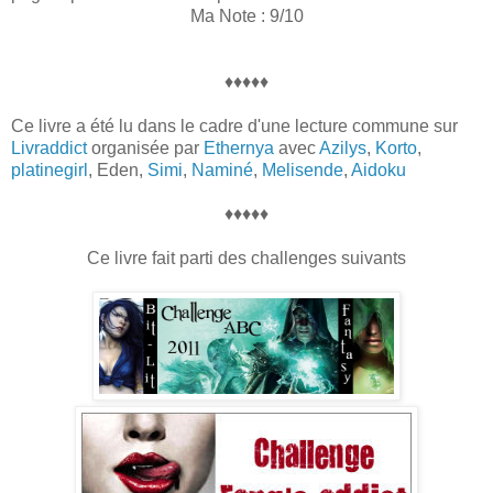
Ma Note : 9/10
♦♦♦♦♦
Ce livre a été lu dans le cadre d'une lecture commune sur
Livraddict
organisée par
Ethernya
avec
Azilys
,
Korto
,
platinegirl
, Eden,
Simi
,
Naminé
,
Melisende
,
Aidoku
♦♦♦♦♦
Ce livre fait parti des challenges suivants