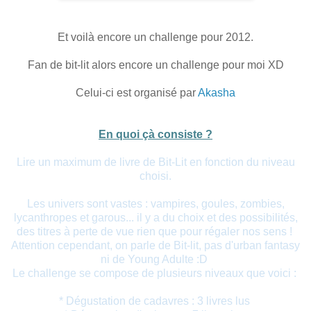
Et voilà encore un challenge pour 2012.
Fan de bit-lit alors encore un challenge pour moi XD
Celui-ci est organisé par
Akasha
En quoi çà consiste ?
Lire un maximum de livre de Bit-Lit en fonction du niveau
choisi.
Les univers sont vastes : vampires, goules, zombies,
lycanthropes et garous... il y a du choix et des possibilités,
des titres à perte de vue rien que pour régaler nos sens !
Attention cependant, on parle de Bit-lit, pas d'urban fantasy
ni de Young Adulte
:D
Le challenge se compose de plusieurs niveaux que voici :
* Dégustation de cadavres : 3 livres lus