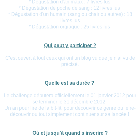
* Dégustation d'animaux : 7 livres lus
* Dégustation de poche de sang : 12 livres lus
* Dégustation d'un humain (sang ou chair ou autres) : 18
livres lus
* Dégustation orgiaque : 25 livres lus
Qui peut y participer ?
C'est ouvert à tout ceux qui ont un blog vu que je n'ai vu de
précisé.
Quelle est sa durée ?
Le challenge débutera officiellement le 01 janvier 2012 pour
se terminer le 31 décembre 2012.
Un an pour lire de la bit-lit, pour découvrir ce genre ou le re-
découvrir ou tout simplement continuer sur sa lancée !
Où et jusqu'à quand s'inscrire ?