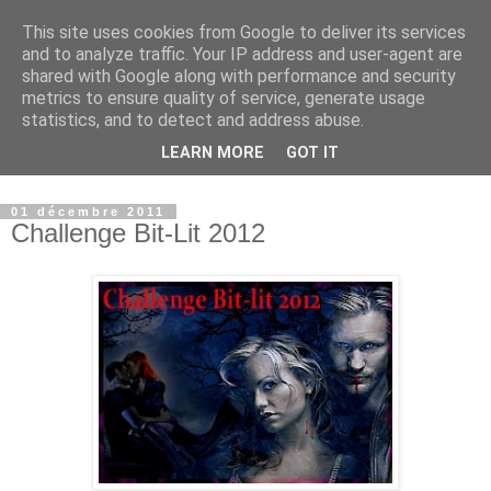
This site uses cookies from Google to deliver its services
Paradise Book - Un paradis
and to analyze traffic. Your IP address and user-agent are
shared with Google along with performance and security
où les livres sont à
metrics to ensure quality of service, generate usage
statistics, and to detect and address abuse.
l'honneur
LEARN MORE
GOT IT
01 décembre 2011
Challenge Bit-Lit 2012