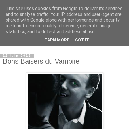
This site uses cookies from Google to deliver its services
Paradise Book - Un paradis
and to analyze traffic. Your IP address and user-agent are
shared with Google along with performance and security
où les livres sont à
metrics to ensure quality of service, generate usage
statistics, and to detect and address abuse.
l'honneur
LEARN MORE
GOT IT
12 juin 2012
Bons Baisers du Vampire