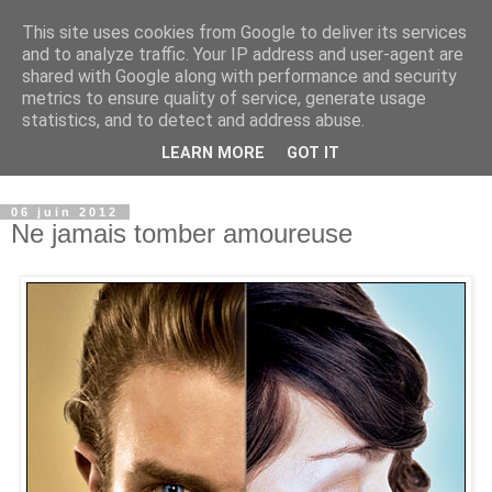
This site uses cookies from Google to deliver its services
Paradise Book - Un paradis
and to analyze traffic. Your IP address and user-agent are
shared with Google along with performance and security
où les livres sont à
metrics to ensure quality of service, generate usage
statistics, and to detect and address abuse.
l'honneur
LEARN MORE
GOT IT
06 juin 2012
Ne jamais tomber amoureuse