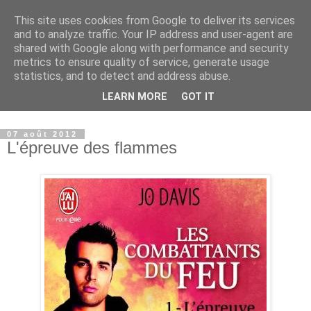
This site uses cookies from Google to deliver its services
Paradise Book - Un paradis
and to analyze traffic. Your IP address and user-agent are
shared with Google along with performance and security
où les livres sont à
metrics to ensure quality of service, generate usage
statistics, and to detect and address abuse.
l'honneur
LEARN MORE
GOT IT
07 août 2012
L'épreuve des flammes