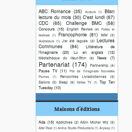
ABC Romance
(35)
Bilan
Auteurs
(1)
lecture du mois
(30)
C'est lundi
(67)
CDC
(65)
Challenge BMC
(58)
Concours
(15)
English Review
(4)
Foires et
Francophonie
(81)
IMM
(3)
festivals
(1)
Lectures
J'ai été taguée
(3)
Illustrateurs
(1)
Communes
(84)
Littérature de
l'Imaginaire
(23)
Lu en anglais
(12)
News
(7)
Médiathèque du Haut-Rhin
(6)
Partenariat
(174)
Partnership
(4)
Pause TV
(11)
Prix de l'Imaginaire Nouvelles
Rencontres Livradictiennes
(3)
Plumes
(1)
Top Ten
Salons
(5)
Swap
(6)
Séries TV
(1)
Tuesday
(10)
Maisons d'éditions
Ada
(15)
Addictives
(2)
Albin Michel Wiz
(5)
Alter Real
(1)
Anima Studio Productions
(1)
Anyway
(1)