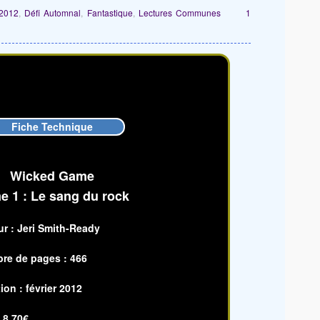
 2012
,
Défi Automnal
,
Fantastique
,
Lectures Communes
1
Fiche Technique
Wicked Game
e 1 : Le sang du rock
r :
Jeri Smith-Ready
re de pages : 466
ion : février 2012
:
8,70€