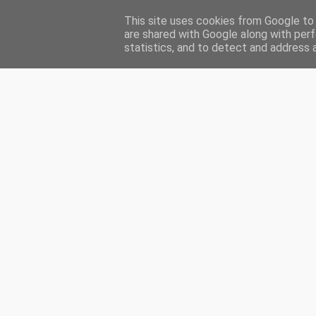
This site uses cookies from Google to d
HOME
ENGLISH
MA PRÉSENTATION
INDEX
CH
are shared with Google along with perf
statistics, and to detect and address 