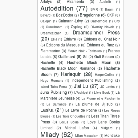
Artalys
(2)
Atramenta
(3)
Audiolib
(1)
Autoédition
(77)
BMR
(1)
Baam!
(1)
Bragelonne
(6)
Boz'Dodor
(2)
CKR
(3)
Bayard
(1)
Calmann-Lévy
(2)
Calepin
(1)
Castelmore
(1)
City
Cyplog
(2)
(1)
Crackboom!
(1)
Diversity Novels
(1)
Dreamspinner Press
Dreamcatcher
(1)
(20)
Edilivre
(3)
Editions du Chat Noir
EHJ
(1)
(5)
Editions du Masque
(3)
Editions du Riez
(2)
Flammarion
(3)
France
Fleuve Noir - Territoires
(1)
Gallimard
(8)
Loisirs
(5)
Gil
(2)
Gulf Stream
(2)
Hachette Black Moon
(8)
Hachette
(4)
Hachette
Hachette Black Moon Romance
(2)
Harlequin
(28)
Bloom
(7)
HarperCollins
(1)
Independent Publishing
(2)
Hugo Romans
(1)
J'ai Lu
(27)
Island Tales Press
(1)
JC Lattès
(1)
Juno Publising
(7)
La
L'Archipel
(1)
L'ivre-Book
(1)
Martinière Jeunesse
(4)
La Plume et le Parchemin
La plume de Jijisub
(2)
(1)
La Safrinède
(1)
Laska
(21)
Le Livre de Poche
(2)
Les Roses
Less Than Three
Bleues
(1)
Les Trois Chouettes
(1)
Press
(3)
Love Lane Books
Locus Solus
(1)
Limited
(2)
Michel Lafon
(4)
Midgard
(1)
Milady
(62)
Montlake
Milan Macadam
(1)