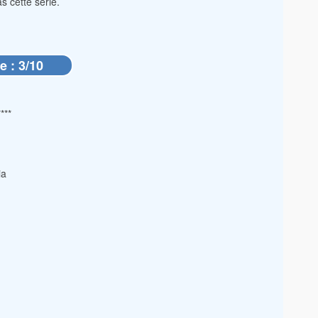
s cette série.
e : 3/10
****
ia