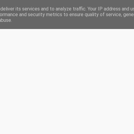
eliver its services and to analyze traffic. Your IP address and 
RONIQUES
LIVRES LUS EN 2020
CHALLENGES
PARTENARIATS
ormance and security metrics to ensure quality of service, gen
abuse.