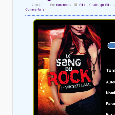
7.10.12
Par
Kassandra
Bit-Lit
,
Challenge Bit-Lit
Commentaire
Tom
Auteu
Nomb
Parut
Prix 