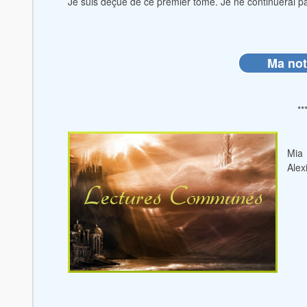
Je suis déçue de ce premier tome. Je ne continuerai pa
Ma not
**
Mia
Alex