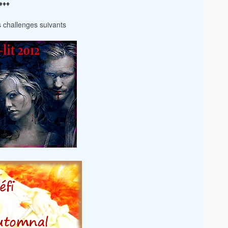
♦♦♦
es challenges suivants