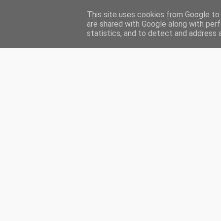
This site uses cookies from Google to d
HOME
ENGLISH
MA PRÉSENTATION
INDEX
CH
are shared with Google along with perf
statistics, and to detect and address 