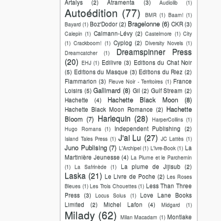
Artalys
(2)
Atramenta
(3)
Audiolib
(1)
Autoédition
(77)
BMR
(1)
Baam!
(1)
Bragelonne
(6)
Boz'Dodor
(2)
CKR
(3)
Bayard
(1)
Calmann-Lévy
(2)
Calepin
(1)
Castelmore
(1)
City
Cyplog
(2)
(1)
Crackboom!
(1)
Diversity Novels
(1)
Dreamspinner Press
Dreamcatcher
(1)
(20)
Edilivre
(3)
Editions du Chat Noir
EHJ
(1)
(5)
Editions du Masque
(3)
Editions du Riez
(2)
Flammarion
(3)
France
Fleuve Noir - Territoires
(1)
Gallimard
(8)
Loisirs
(5)
Gil
(2)
Gulf Stream
(2)
Hachette Black Moon
(8)
Hachette
(4)
Hachette
Hachette Black Moon Romance
(2)
Harlequin
(28)
Bloom
(7)
HarperCollins
(1)
Independent Publishing
(2)
Hugo Romans
(1)
J'ai Lu
(27)
Island Tales Press
(1)
JC Lattès
(1)
Juno Publising
(7)
La
L'Archipel
(1)
L'ivre-Book
(1)
Martinière Jeunesse
(4)
La Plume et le Parchemin
La plume de Jijisub
(2)
(1)
La Safrinède
(1)
Laska
(21)
Le Livre de Poche
(2)
Les Roses
Less Than Three
Bleues
(1)
Les Trois Chouettes
(1)
Press
(3)
Love Lane Books
Locus Solus
(1)
Limited
(2)
Michel Lafon
(4)
Midgard
(1)
Milady
(62)
Montlake
Milan Macadam
(1)