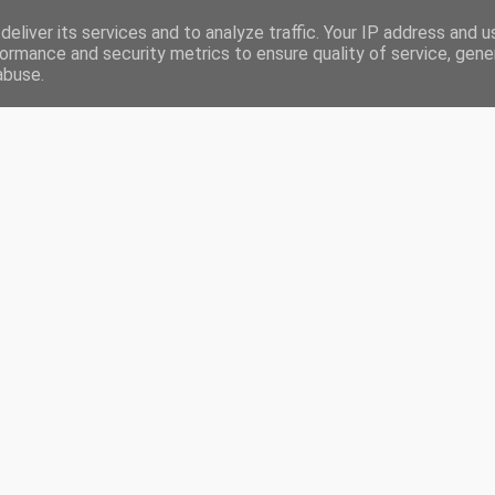
eliver its services and to analyze traffic. Your IP address and 
RONIQUES
LIVRES LUS EN 2020
CHALLENGES
PARTENARIATS
ormance and security metrics to ensure quality of service, gen
abuse.