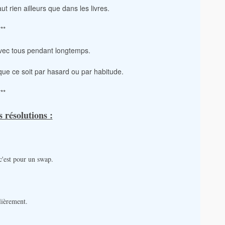
t rien ailleurs que dans les livres.
***
avec tous pendant longtemps.
 que ce soit par hasard ou par habitude.
***
 résolutions :
 c'est pour un swap.
lièrement.