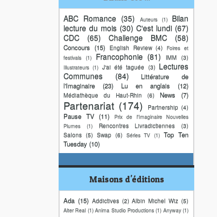
ABC Romance
(35)
Bilan
Auteurs
(1)
lecture du mois
(30)
C'est lundi
(67)
CDC
(65)
Challenge BMC
(58)
Concours
(15)
English Review
(4)
Foires et
Francophonie
(81)
IMM
(3)
festivals
(1)
Lectures
J'ai été taguée
(3)
Illustrateurs
(1)
Communes
(84)
Littérature de
l'Imaginaire
(23)
Lu en anglais
(12)
News
(7)
Médiathèque du Haut-Rhin
(6)
Partenariat
(174)
Partnership
(4)
Pause TV
(11)
Prix de l'Imaginaire Nouvelles
Rencontres Livradictiennes
(3)
Plumes
(1)
Top Ten
Salons
(5)
Swap
(6)
Séries TV
(1)
Tuesday
(10)
Maisons d'éditions
Ada
(15)
Addictives
(2)
Albin Michel Wiz
(5)
Alter Real
(1)
Anima Studio Productions
(1)
Anyway
(1)