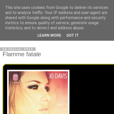
This site uses cookies from Google to deliver its services
Paradise Book - Un paradis
and to analyze traffic. Your IP address and user-agent are
shared with Google along with performance and security
où les livres sont à
metrics to ensure quality of service, generate usage
statistics, and to detect and address abuse.
l'honneur
LEARN MORE
GOT IT
16 février 2013
Flamme fatale