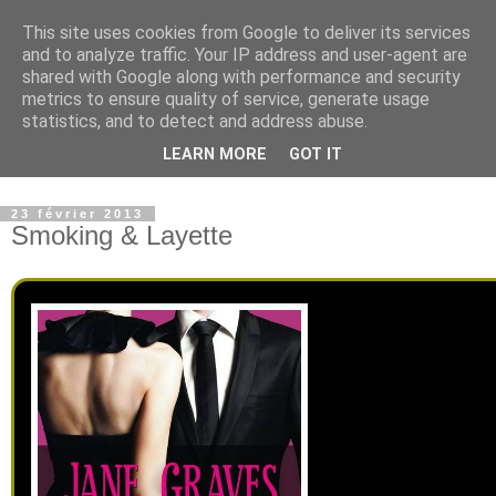
This site uses cookies from Google to deliver its services
Paradise Book - Un paradis
and to analyze traffic. Your IP address and user-agent are
shared with Google along with performance and security
où les livres sont à
metrics to ensure quality of service, generate usage
statistics, and to detect and address abuse.
l'honneur
LEARN MORE
GOT IT
23 février 2013
Smoking & Layette