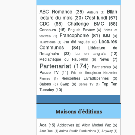
ABC Romance
(35)
Bilan
Auteurs
(1)
lecture du mois
(30)
C'est lundi
(67)
CDC
(65)
Challenge BMC
(58)
Concours
(15)
English Review
(4)
Foires et
Francophonie
(81)
IMM
(3)
festivals
(1)
Lectures
J'ai été taguée
(3)
Illustrateurs
(1)
Communes
(84)
Littérature de
l'Imaginaire
(23)
Lu en anglais
(12)
News
(7)
Médiathèque du Haut-Rhin
(6)
Partenariat
(174)
Partnership
(4)
Pause TV
(11)
Prix de l'Imaginaire Nouvelles
Rencontres Livradictiennes
(3)
Plumes
(1)
Top Ten
Salons
(5)
Swap
(6)
Séries TV
(1)
Tuesday
(10)
Maisons d'éditions
Ada
(15)
Addictives
(2)
Albin Michel Wiz
(5)
Alter Real
(1)
Anima Studio Productions
(1)
Anyway
(1)