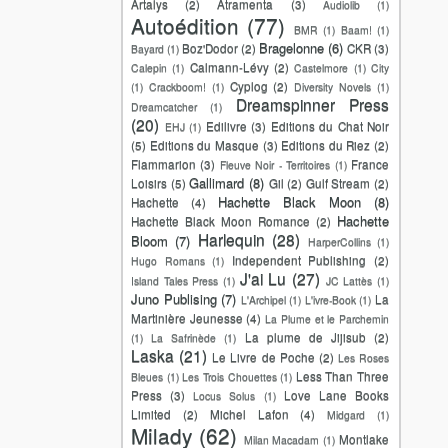
Artalys
(2)
Atramenta
(3)
Audiolib
(1)
Autoédition
(77)
BMR
(1)
Baam!
(1)
Bragelonne
(6)
Boz'Dodor
(2)
CKR
(3)
Bayard
(1)
Calmann-Lévy
(2)
Calepin
(1)
Castelmore
(1)
City
Cyplog
(2)
(1)
Crackboom!
(1)
Diversity Novels
(1)
Dreamspinner Press
Dreamcatcher
(1)
(20)
Edilivre
(3)
Editions du Chat Noir
EHJ
(1)
(5)
Editions du Masque
(3)
Editions du Riez
(2)
Flammarion
(3)
France
Fleuve Noir - Territoires
(1)
Gallimard
(8)
Loisirs
(5)
Gil
(2)
Gulf Stream
(2)
Hachette Black Moon
(8)
Hachette
(4)
Hachette
Hachette Black Moon Romance
(2)
Harlequin
(28)
Bloom
(7)
HarperCollins
(1)
Independent Publishing
(2)
Hugo Romans
(1)
J'ai Lu
(27)
Island Tales Press
(1)
JC Lattès
(1)
Juno Publising
(7)
La
L'Archipel
(1)
L'ivre-Book
(1)
Martinière Jeunesse
(4)
La Plume et le Parchemin
La plume de Jijisub
(2)
(1)
La Safrinède
(1)
Laska
(21)
Le Livre de Poche
(2)
Les Roses
Less Than Three
Bleues
(1)
Les Trois Chouettes
(1)
Press
(3)
Love Lane Books
Locus Solus
(1)
Limited
(2)
Michel Lafon
(4)
Midgard
(1)
Milady
(62)
Montlake
Milan Macadam
(1)