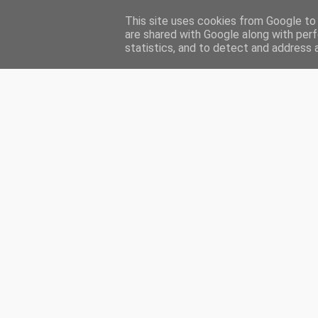
This site uses cookies from Google to d
HOME
ENGLISH
MA PRÉSENTATION
INDEX
CH
are shared with Google along with perf
statistics, and to detect and address 