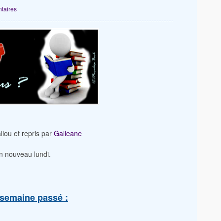
taires
llou et repris par
Galleane
n nouveau lundi.
a semaine passé :