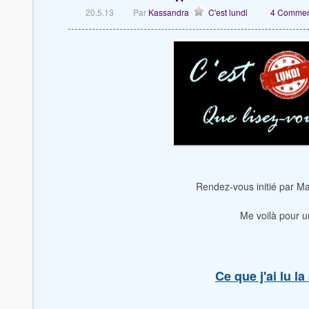
20.5.13
Par
Kassandra
C'est lundi
4 Commen
Rendez-vous initié par Ma
Me voilà pour u
Ce que j'ai lu l