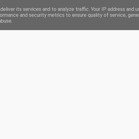
eliver its services and to analyze traffic. Your IP address and 
RONIQUES
LIVRES LUS EN 2020
CHALLENGES
PARTENARIATS
ormance and security metrics to ensure quality of service, gen
abuse.