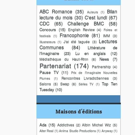
ABC Romance
(35)
Bilan
Auteurs
(1)
lecture du mois
(30)
C'est lundi
(67)
CDC
(65)
Challenge BMC
(58)
Concours
(15)
English Review
(4)
Foires et
Francophonie
(81)
IMM
(3)
festivals
(1)
Lectures
J'ai été taguée
(3)
Illustrateurs
(1)
Communes
(84)
Littérature de
l'Imaginaire
(23)
Lu en anglais
(12)
News
(7)
Médiathèque du Haut-Rhin
(6)
Partenariat
(174)
Partnership
(4)
Pause TV
(11)
Prix de l'Imaginaire Nouvelles
Rencontres Livradictiennes
(3)
Plumes
(1)
Top Ten
Salons
(5)
Swap
(6)
Séries TV
(1)
Tuesday
(10)
Maisons d'éditions
Ada
(15)
Addictives
(2)
Albin Michel Wiz
(5)
Alter Real
(1)
Anima Studio Productions
(1)
Anyway
(1)