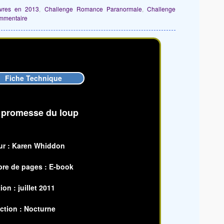
ivres en 2013
,
Challenge Romance Paranormale
,
Challenge
mmentaire
Fiche Technique
 promesse du loup
ur : Karen Whiddon
re de pages : E-book
ion : juillet 2011
ction : Nocturne