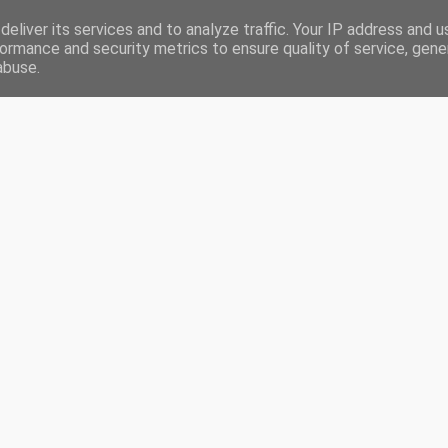
eliver its services and to analyze traffic. Your IP address and 
RONIQUES
LIVRES LUS EN 2020
CHALLENGES
PARTENARIATS
ormance and security metrics to ensure quality of service, gen
abuse.