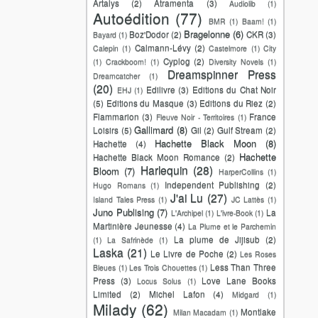
Artalys
(2)
Atramenta
(3)
Audiolib
(1)
Autoédition
(77)
BMR
(1)
Baam!
(1)
Bragelonne
(6)
Boz'Dodor
(2)
CKR
(3)
Bayard
(1)
Calmann-Lévy
(2)
Calepin
(1)
Castelmore
(1)
City
Cyplog
(2)
(1)
Crackboom!
(1)
Diversity Novels
(1)
Dreamspinner Press
Dreamcatcher
(1)
(20)
Edilivre
(3)
Editions du Chat Noir
EHJ
(1)
(5)
Editions du Masque
(3)
Editions du Riez
(2)
Flammarion
(3)
France
Fleuve Noir - Territoires
(1)
Gallimard
(8)
Loisirs
(5)
Gil
(2)
Gulf Stream
(2)
Hachette Black Moon
(8)
Hachette
(4)
Hachette
Hachette Black Moon Romance
(2)
Harlequin
(28)
Bloom
(7)
HarperCollins
(1)
Independent Publishing
(2)
Hugo Romans
(1)
J'ai Lu
(27)
Island Tales Press
(1)
JC Lattès
(1)
Juno Publising
(7)
La
L'Archipel
(1)
L'ivre-Book
(1)
Martinière Jeunesse
(4)
La Plume et le Parchemin
La plume de Jijisub
(2)
(1)
La Safrinède
(1)
Laska
(21)
Le Livre de Poche
(2)
Les Roses
Less Than Three
Bleues
(1)
Les Trois Chouettes
(1)
Press
(3)
Love Lane Books
Locus Solus
(1)
Limited
(2)
Michel Lafon
(4)
Midgard
(1)
Milady
(62)
Montlake
Milan Macadam
(1)