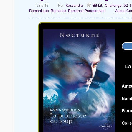
28.6.13
Par
Kassandra
Bit-Lit
,
Challenge 52 l
Romantique
,
Romance
,
Romance Paranormale
Aucun Co
La
Aute
Nomb
Parut
Colle