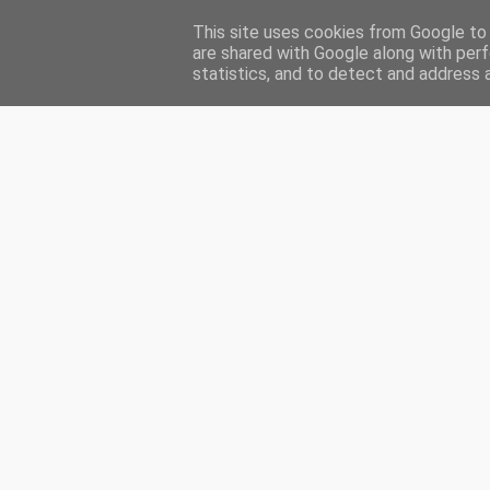
This site uses cookies from Google to d
HOME
ENGLISH
MA PRÉSENTATION
INDEX
CH
are shared with Google along with perf
statistics, and to detect and address 