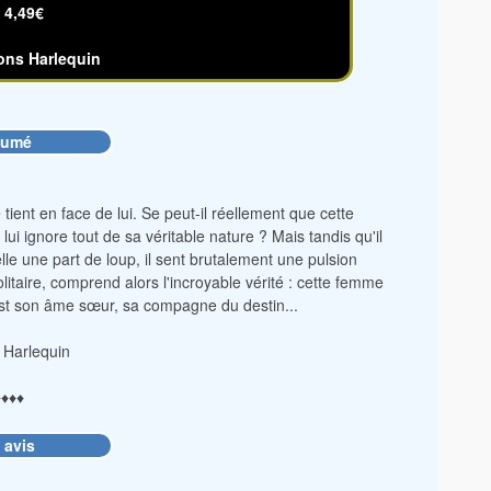
:
4,49€
ons Harlequin
sumé
ient en face de lui. Se peut-il réellement que cette
ui ignore tout de sa véritable nature ? Mais tandis qu'il
lle une part de loup, il sent brutalement une pulsion
olitaire, comprend alors l'incroyable vérité : cette femme
 est son âme sœur, sa compagne du destin...
 Harlequin
♦♦♦♦
 avis