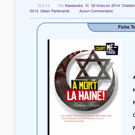
20.2.14
Par
Kassandra
52 livres en 2014
,
Challen
2014
,
Oskar
,
Partenariat
Aucun Commentaire
Fiche T
A
C
P