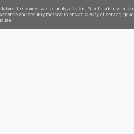
eliver its services and to analyze traffic. Your IP address and 
RONIQUES
LIVRES LUS EN 2020
CHALLENGES
PARTENARIATS
ormance and security metrics to ensure quality of service, gen
abuse.