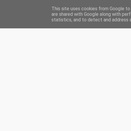
This site uses cookies from Google to d
HOME
ENGLISH
MA PRÉSENTATION
INDEX
CH
are shared with Google along with perf
statistics, and to detect and address 