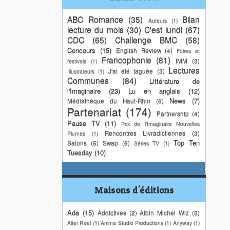
ABC Romance
(35)
Bilan
Auteurs
(1)
lecture du mois
(30)
C'est lundi
(67)
CDC
(65)
Challenge BMC
(58)
Concours
(15)
English Review
(4)
Foires et
Francophonie
(81)
IMM
(3)
festivals
(1)
Lectures
J'ai été taguée
(3)
Illustrateurs
(1)
Communes
(84)
Littérature de
l'Imaginaire
(23)
Lu en anglais
(12)
News
(7)
Médiathèque du Haut-Rhin
(6)
Partenariat
(174)
Partnership
(4)
Pause TV
(11)
Prix de l'Imaginaire Nouvelles
Rencontres Livradictiennes
(3)
Plumes
(1)
Top Ten
Salons
(5)
Swap
(6)
Séries TV
(1)
Tuesday
(10)
Maisons d'éditions
Ada
(15)
Addictives
(2)
Albin Michel Wiz
(5)
Alter Real
(1)
Anima Studio Productions
(1)
Anyway
(1)