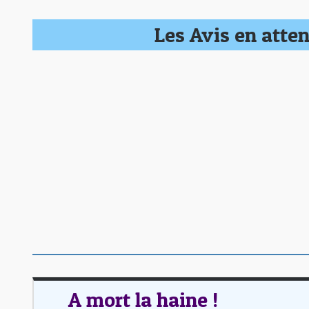
Les Avis en atten
A mort la haine !