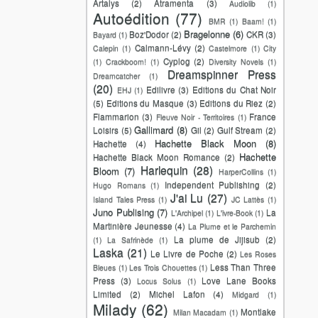
Artalys
(2)
Atramenta
(3)
Audiolib
(1)
Autoédition
(77)
BMR
(1)
Baam!
(1)
Bragelonne
(6)
Boz'Dodor
(2)
CKR
(3)
Bayard
(1)
Calmann-Lévy
(2)
Calepin
(1)
Castelmore
(1)
City
Cyplog
(2)
(1)
Crackboom!
(1)
Diversity Novels
(1)
Dreamspinner Press
Dreamcatcher
(1)
(20)
Edilivre
(3)
Editions du Chat Noir
EHJ
(1)
(5)
Editions du Masque
(3)
Editions du Riez
(2)
Flammarion
(3)
France
Fleuve Noir - Territoires
(1)
Gallimard
(8)
Loisirs
(5)
Gil
(2)
Gulf Stream
(2)
Hachette Black Moon
(8)
Hachette
(4)
Hachette
Hachette Black Moon Romance
(2)
Harlequin
(28)
Bloom
(7)
HarperCollins
(1)
Independent Publishing
(2)
Hugo Romans
(1)
J'ai Lu
(27)
Island Tales Press
(1)
JC Lattès
(1)
Juno Publising
(7)
La
L'Archipel
(1)
L'ivre-Book
(1)
Martinière Jeunesse
(4)
La Plume et le Parchemin
La plume de Jijisub
(2)
(1)
La Safrinède
(1)
Laska
(21)
Le Livre de Poche
(2)
Les Roses
Less Than Three
Bleues
(1)
Les Trois Chouettes
(1)
Press
(3)
Love Lane Books
Locus Solus
(1)
Limited
(2)
Michel Lafon
(4)
Midgard
(1)
Milady
(62)
Montlake
Milan Macadam
(1)