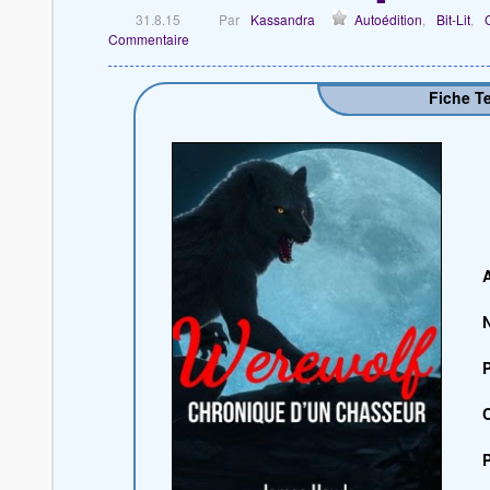
31.8.15
Par
Kassandra
Autoédition
,
Bit-Lit
,
Commentaire
Fiche T
P
C
P