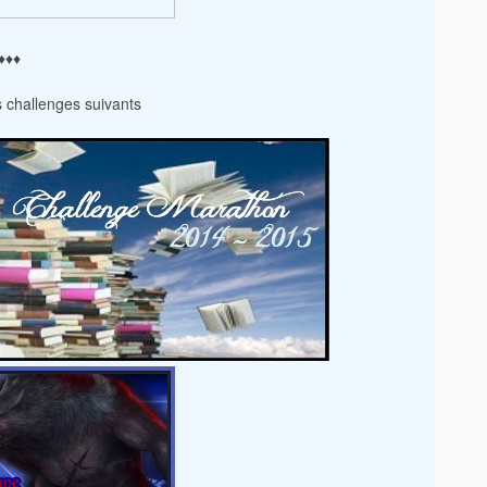
♦♦♦
es challenges suivants