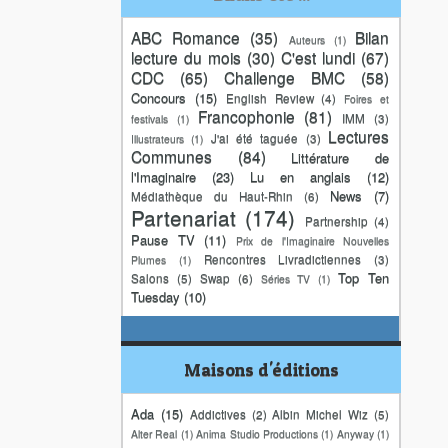
ABC Romance
(35)
Bilan
Auteurs
(1)
lecture du mois
(30)
C'est lundi
(67)
CDC
(65)
Challenge BMC
(58)
Concours
(15)
English Review
(4)
Foires et
Francophonie
(81)
IMM
(3)
festivals
(1)
Lectures
J'ai été taguée
(3)
Illustrateurs
(1)
Communes
(84)
Littérature de
l'Imaginaire
(23)
Lu en anglais
(12)
News
(7)
Médiathèque du Haut-Rhin
(6)
Partenariat
(174)
Partnership
(4)
Pause TV
(11)
Prix de l'Imaginaire Nouvelles
Rencontres Livradictiennes
(3)
Plumes
(1)
Top Ten
Salons
(5)
Swap
(6)
Séries TV
(1)
Tuesday
(10)
Maisons d'éditions
Ada
(15)
Addictives
(2)
Albin Michel Wiz
(5)
Alter Real
(1)
Anima Studio Productions
(1)
Anyway
(1)