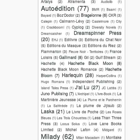
Artalys
(2)
Atramenta
(3)
Audiolib
(1)
Autoédition
(77)
BMR
(1)
Baam!
(1)
Bragelonne
(6)
Boz'Dodor
(2)
CKR
(3)
Bayard
(1)
Calmann-Lévy
(2)
Calepin
(1)
Castelmore
(1)
City
Cyplog
(2)
(1)
Crackboom!
(1)
Diversity Novels
(1)
Dreamspinner Press
Dreamcatcher
(1)
(20)
Edilivre
(3)
Editions du Chat Noir
EHJ
(1)
(5)
Editions du Masque
(3)
Editions du Riez
(2)
Flammarion
(3)
France
Fleuve Noir - Territoires
(1)
Gallimard
(8)
Loisirs
(5)
Gil
(2)
Gulf Stream
(2)
Hachette Black Moon
(8)
Hachette
(4)
Hachette
Hachette Black Moon Romance
(2)
Harlequin
(28)
Bloom
(7)
HarperCollins
(1)
Independent Publishing
(2)
Hugo Romans
(1)
J'ai Lu
(27)
Island Tales Press
(1)
JC Lattès
(1)
Juno Publising
(7)
La
L'Archipel
(1)
L'ivre-Book
(1)
Martinière Jeunesse
(4)
La Plume et le Parchemin
La plume de Jijisub
(2)
(1)
La Safrinède
(1)
Laska
(21)
Le Livre de Poche
(2)
Les Roses
Less Than Three
Bleues
(1)
Les Trois Chouettes
(1)
Press
(3)
Love Lane Books
Locus Solus
(1)
Limited
(2)
Michel Lafon
(4)
Midgard
(1)
Milady
(62)
Montlake
Milan Macadam
(1)