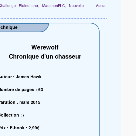
Challenge PleineLune
,
MarathonFLC
,
Nouvelle
Aucun
echnique
Werewolf
Chronique d'un chasseur
Auteur : James Hawk
Nombre de pages : 63
arution : mars 2015
ollection : /
rix : E-book : 2,99€