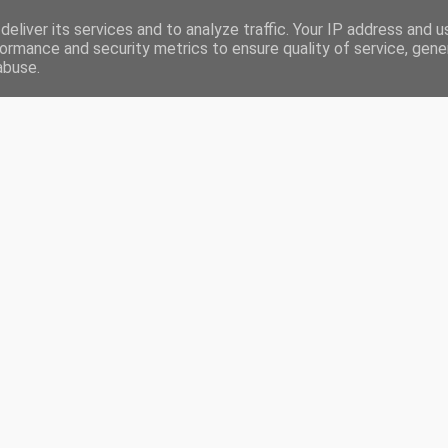
eliver its services and to analyze traffic. Your IP address and 
RONIQUES
LIVRES LUS EN 2020
CHALLENGES
PARTENARIATS
ormance and security metrics to ensure quality of service, gen
abuse.