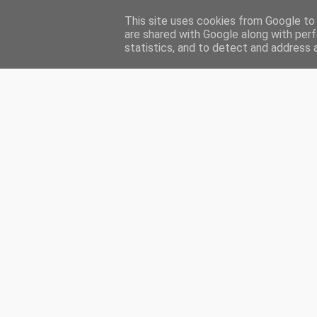
This site uses cookies from Google to d
HOME
ENGLISH
MA PRÉSENTATION
INDEX
CH
are shared with Google along with perf
statistics, and to detect and address 