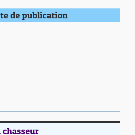
te de publication
n chasseur