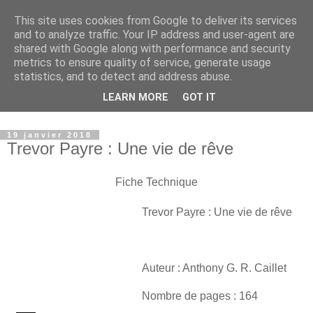
This site uses cookies from Google to deliver its services
Paradise Book - Un paradis
and to analyze traffic. Your IP address and user-agent are
shared with Google along with performance and security
où les livres sont à
metrics to ensure quality of service, generate usage
statistics, and to detect and address abuse.
l'honneur
LEARN MORE
GOT IT
19 janvier 2018
Trevor Payre : Une vie de rêve
Fiche Technique
Trevor Payre : Une vie de rêve
Auteur : Anthony G. R. Caillet
Nombre de pages : 164