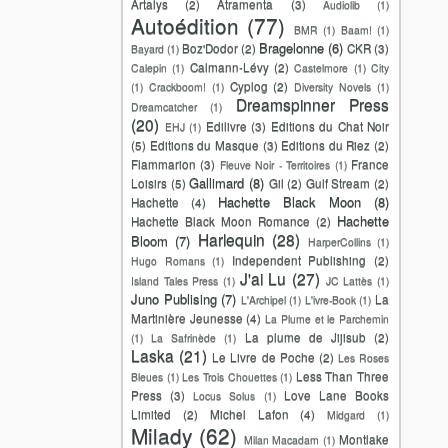
Artalys
(2)
Atramenta
(3)
Audiolib
(1)
Autoédition
(77)
BMR
(1)
Baam!
(1)
Bragelonne
(6)
Boz'Dodor
(2)
CKR
(3)
Bayard
(1)
Calmann-Lévy
(2)
Calepin
(1)
Castelmore
(1)
City
Cyplog
(2)
(1)
Crackboom!
(1)
Diversity Novels
(1)
Dreamspinner Press
Dreamcatcher
(1)
(20)
Edilivre
(3)
Editions du Chat Noir
EHJ
(1)
(5)
Editions du Masque
(3)
Editions du Riez
(2)
Flammarion
(3)
France
Fleuve Noir - Territoires
(1)
Gallimard
(8)
Loisirs
(5)
Gil
(2)
Gulf Stream
(2)
Hachette Black Moon
(8)
Hachette
(4)
Hachette
Hachette Black Moon Romance
(2)
Harlequin
(28)
Bloom
(7)
HarperCollins
(1)
Independent Publishing
(2)
Hugo Romans
(1)
J'ai Lu
(27)
Island Tales Press
(1)
JC Lattès
(1)
Juno Publising
(7)
La
L'Archipel
(1)
L'ivre-Book
(1)
Martinière Jeunesse
(4)
La Plume et le Parchemin
La plume de Jijisub
(2)
(1)
La Safrinède
(1)
Laska
(21)
Le Livre de Poche
(2)
Les Roses
Less Than Three
Bleues
(1)
Les Trois Chouettes
(1)
Press
(3)
Love Lane Books
Locus Solus
(1)
Limited
(2)
Michel Lafon
(4)
Midgard
(1)
Milady
(62)
Montlake
Milan Macadam
(1)