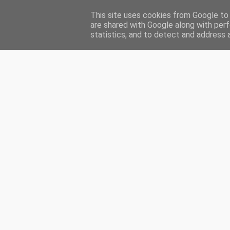
This site uses cookies from Google to d
HOME
ENGLISH
MA PRÉSENTATION
INDEX
CH
are shared with Google along with perf
statistics, and to detect and address 