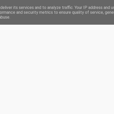
eliver its services and to analyze traffic. Your IP address and 
RONIQUES
LIVRES LUS EN 2020
CHALLENGES
PARTENARIATS
ormance and security metrics to ensure quality of service, gen
abuse.