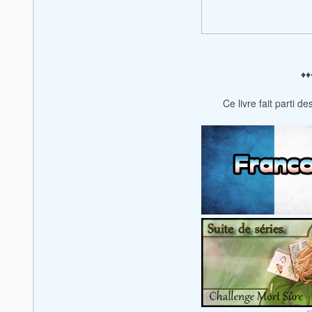
♦️♦️
Ce livre fait parti d