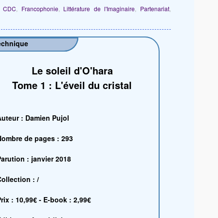
,
CDC
,
Francophonie
,
Littérature de l'Imaginaire
,
Partenariat
,
echnique
Le soleil d'O'hara
Tome 1 : L'éveil du cristal
Auteur : Damien Pujol
Nombre de pages : 293
arution : janvier 2018
ollection : /
rix : 10,99€ - E-book : 2,99€