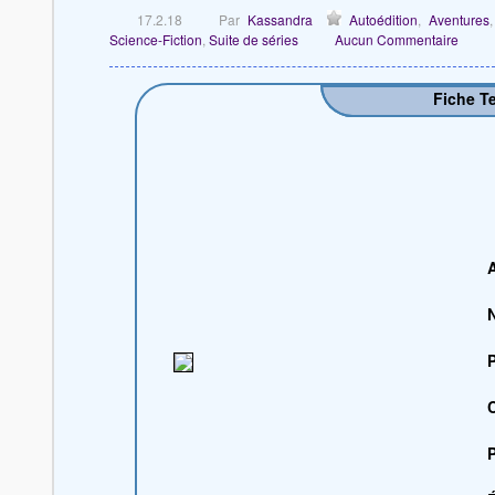
17.2.18
Par
Kassandra
Autoédition
,
Aventures
Science-Fiction
,
Suite de séries
Aucun Commentaire
Fiche T
P
C
P