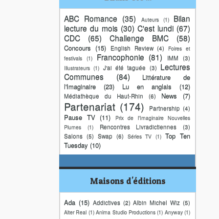
ABC Romance
(35)
Bilan
Auteurs
(1)
lecture du mois
(30)
C'est lundi
(67)
CDC
(65)
Challenge BMC
(58)
Concours
(15)
English Review
(4)
Foires et
Francophonie
(81)
IMM
(3)
festivals
(1)
Lectures
J'ai été taguée
(3)
Illustrateurs
(1)
Communes
(84)
Littérature de
l'Imaginaire
(23)
Lu en anglais
(12)
News
(7)
Médiathèque du Haut-Rhin
(6)
Partenariat
(174)
Partnership
(4)
Pause TV
(11)
Prix de l'Imaginaire Nouvelles
Rencontres Livradictiennes
(3)
Plumes
(1)
Top Ten
Salons
(5)
Swap
(6)
Séries TV
(1)
Tuesday
(10)
Maisons d'éditions
Ada
(15)
Addictives
(2)
Albin Michel Wiz
(5)
Alter Real
(1)
Anima Studio Productions
(1)
Anyway
(1)