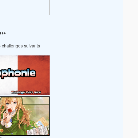
♦️♦️♦️
es challenges suivants