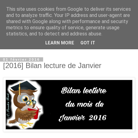
This site uses cookies from Google to deliver its services
Paradise Book - Un paradis
and to analyze traffic. Your IP address and user-agent are
shared with Google along with performance and security
où les livres sont à
metrics to ensure quality of service, generate usage
statistics, and to detect and address abuse.
l'honneur
LEARN MORE
GOT IT
01 février 2016
[2016] Bilan lecture de Janvier