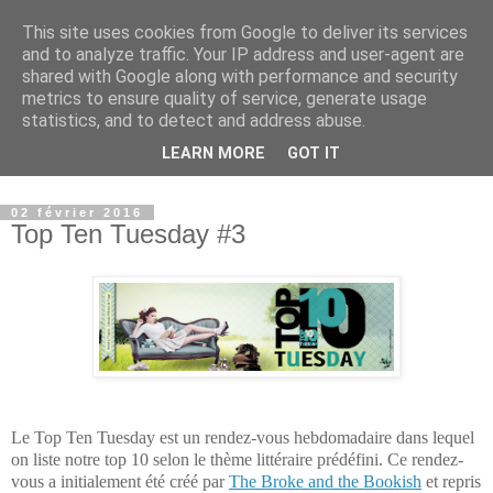
This site uses cookies from Google to deliver its services
Paradise Book - Un paradis
and to analyze traffic. Your IP address and user-agent are
shared with Google along with performance and security
où les livres sont à
metrics to ensure quality of service, generate usage
statistics, and to detect and address abuse.
l'honneur
LEARN MORE
GOT IT
02 février 2016
Top Ten Tuesday #3
Le Top Ten Tuesday est un rendez-vous hebdomadaire dans lequel
on liste notre top 10 selon le thème littéraire prédéfini. Ce rendez-
vous a initialement été créé par
The Broke and the Bookish
et repris